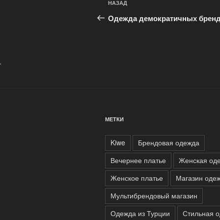
Предыдущая
НАЗАД
по
запись:
Одежда демократичных брен
записям
.
МЕТКИ
Kiwe
Брендовая одежда
Вечернее платье
Женская од
Женское платье
Магазин оде
Мультибрендовый магазин
Одежда из Турции
Стильная 