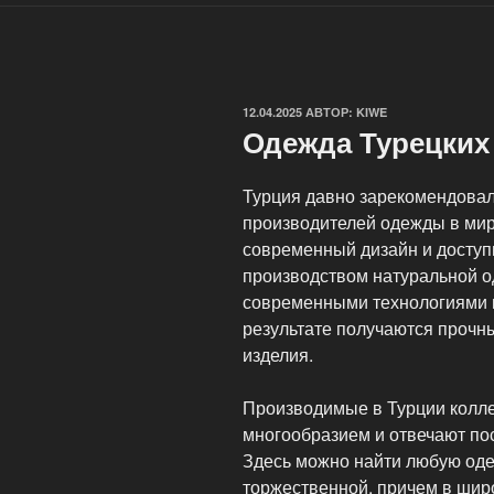
ОПУБЛИКОВАНО
12.04.2025
АВТОР:
KIWE
Одежда Турецких
Турция давно зарекомендовал
производителей одежды в мире
современный дизайн и доступ
производством натуральной о
современными технологиями 
результате получаются прочн
изделия.
Производимые в Турции колл
многообразием и отвечают п
Здесь можно найти любую оде
торжественной, причем в шир