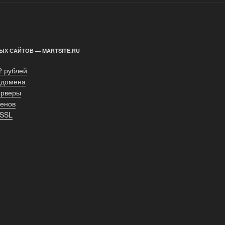
ЫХ САЙТОВ — MARTSITE.RU
2 рублей
 домена
ерверы
енов
 SSL