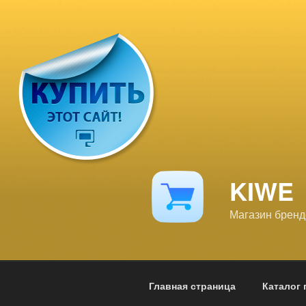
Перейти
к
содержимому
KIWE
Магазин брен
Главная страница
Каталог 