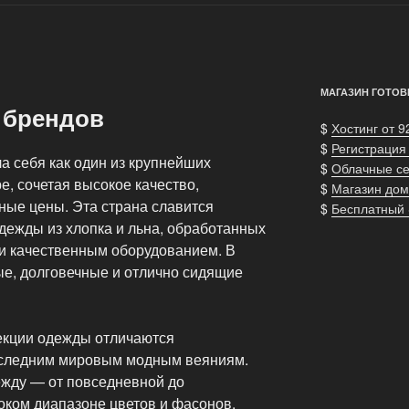
МАГАЗИН ГОТОВ
 брендов
$
Хостинг от 9
$
Регистрация
а себя как один из крупнейших
$
Облачные с
, сочетая высокое качество,
$
Магазин дом
ные цены. Эта страна славится
$
Бесплатный
дежды из хлопка и льна, обработанных
и качественным оборудованием. В
ые, долговечные и отлично сидящие
екции одежды отличаются
оследним мировым модным веяниям.
жду — от повседневной до
оком диапазоне цветов и фасонов.