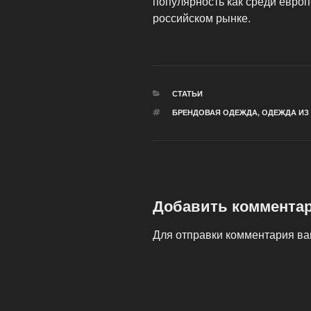
популярность как среди европ
российском рынке.
РУБРИКИ
СТАТЬИ
МЕТКИ
БРЕНДОВАЯ ОДЕЖДА
,
ОДЕЖДА ИЗ
Добавить коммента
Для отправки комментария в
Навигация