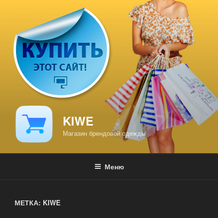
Перейти
к
содержимому
KIWE
Магазин брендовой одежды
Меню
МЕТКА: KIWE