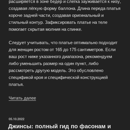
расширяется в зоне бедер и слегка зауживается к низу,
создавая лёгкую форму баллона. Длина переда платья
короче задней части, создавая оригинальный и
стильный контур. Зафиксировать платье на теле
помогает скрытая молния на спинке.
Следует учитывать, что платье оптимально подходит
для женщин ростом от 165 до 175 сантиметров. Если
ваш рост ниже указанного диапазона, рекомендуем
либо уменьшить размер на один пункт, либо
рассмотреть другую модель. Это обусловлено
спецификой кроя и специфической конструкцией
платья.
Читать далее
«Платье
Palermo
насыщенного
классического
ОПУБЛИКОВАНО
05.10.2022
Джинсы: полный гид по фасонам и
красного