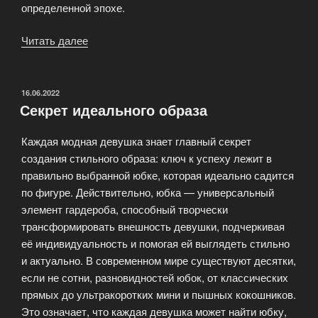
определенной эпохе.
Читать далее
«Джинсы:
полный
гид
по
ОПУБЛИКОВАНО
16.06.2022
Секрет идеального образа
фасонам
и
Каждая модная девушка знает главный секрет
посадкам»
создания стильного образа: ключ к успеху лежит в
правильно выбранной юбке, которая идеально садится
по фигуре. Действительно, юбка — универсальный
элемент гардероба, способный творчески
трансформировать внешность девушки, подчеркивая
её индивидуальность и помогая ей выглядеть стильно
и актуально. В современном мире существуют десятки,
если не сотни, разновидностей юбок, от классических
прямых до ультракоротких мини и пышных кокошников.
Это означает, что каждая девушка может найти юбку,