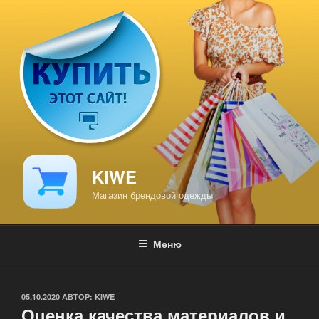
Перейти
к
содержимому
KIWE
Магазин брендовой одежды
Меню
ОПУБЛИКОВАНО
05.10.2020
АВТОР:
KIWE
Оценка качества материалов и