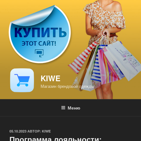
Перейти
к
содержимому
KIWE
Магазин брендовой одежды
Меню
ОПУБЛИКОВАНО
05.10.2023
АВТОР:
KIWE
Программа лояльности: