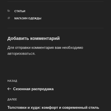
РУБРИКИ
СТАТЬИ
МЕТКИ
МАГАЗИН ОДЕЖДЫ
Добавить комментарий
Для отправки комментария вам необходимо
авторизоваться
.
Навигация
Предыдущая
НАЗАД
по
запись:
записям
Сезонная распродажа
Следующая
ДАЛЕЕ
запись
Толстовки и худи: комфорт и современный стиль