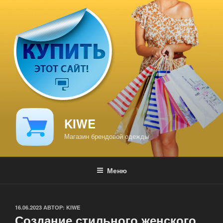
Перейти
к
содержимому
KIWE
Магазин брендовой одежды
Меню
ОПУБЛИКОВАНО
16.06.2023
АВТОР:
KIWE
Создание стильного женского