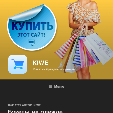
Перейти
к
содержимому
KIWE
Магазин брендовой одежды
Меню
ОПУБЛИКОВАНО
16.06.2022
АВТОР:
KIWE
Букеты на одежде