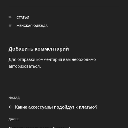
РУБРИКИ
СТАТЬИ
МЕТКИ
ЖЕНСКАЯ ОДЕЖДА
Добавить комментарий
Для отправки комментария вам необходимо
авторизоваться
.
Навигация
Предыдущая
НАЗАД
по
запись:
записям
Какие аксессуары подойдут к платью?
Следующая
ДАЛЕЕ
запись