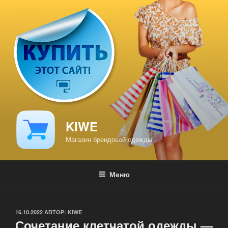
Перейти
к
содержимому
KIWE
Магазин брендовой одежды
Меню
ОПУБЛИКОВАНО
16.10.2022
АВТОР:
KIWE
Сочетание клетчатой одежды —